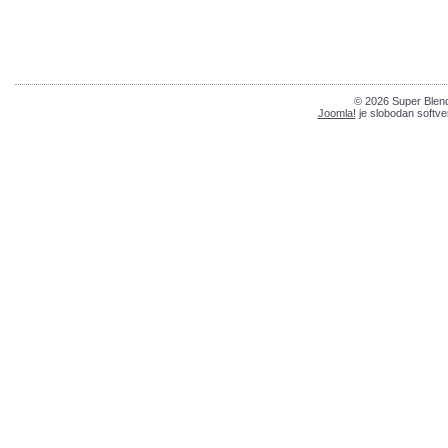
© 2026 Super Blend
Joomla!
je slobodan softve