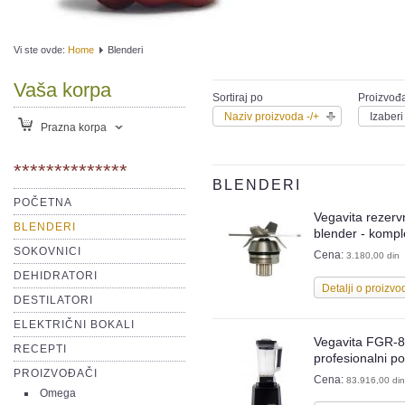
Vi ste ovde:
Home
Blenderi
Vaša korpa
Sortiraj po
Proizvođ
Naziv proizvoda -/+
Izaber
Prazna korpa
**************
BLENDERI
POČETNA
Vegavita rezervn
BLENDERI
blender - kompl
SOKOVNICI
Cena:
3.180,00 din
DEHIDRATORI
Detalji o proizvo
DESTILATORI
ELEKTRIČNI BOKALI
Vegavita FGR-8
RECEPTI
profesionalni p
PROIZVOĐAČI
Cena:
83.916,00 din
Omega