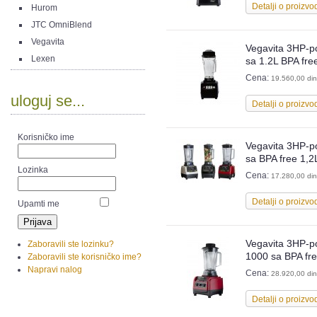
Detalji o proizvo
Hurom
JTC OmniBlend
Vegavita
Vegavita 3HP-p
Lexen
sa 1.2L BPA fr
Cena:
19.560,00 din
uloguj se...
Detalji o proizvo
Korisničko ime
Vegavita 3HP-p
sa BPA free 1,
Lozinka
Cena:
17.280,00 din
Detalji o proizvo
Upamti me
Vegavita 3HP-p
Zaboravili ste lozinku?
1000 sa BPA fr
Zaboravili ste korisničko ime?
Napravi nalog
Cena:
28.920,00 din
Detalji o proizvo