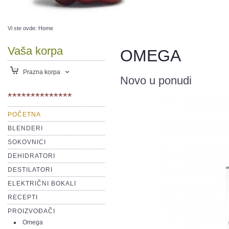
Vi ste ovde:
Home
Vaša korpa
OMEGA
Prazna korpa
Novo u ponudi
**************
POČETNA
BLENDERI
SOKOVNICI
DEHIDRATORI
DESTILATORI
ELEKTRIČNI BOKALI
RECEPTI
PROIZVOĐAČI
Omega