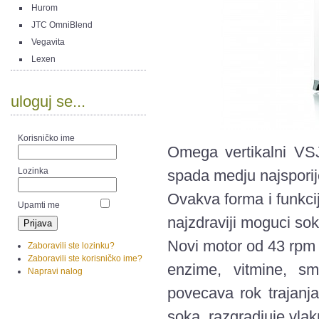
Hurom
JTC OmniBlend
Vegavita
Lexen
uloguj se...
Korisničko ime
Omega vertikalni VS
Lozinka
spada medju najsporije
Ovakva forma i funkci
Upamti me
najzdraviji moguci sok
Novi motor od 43 rpm (
Zaboravili ste lozinku?
Zaboravili ste korisničko ime?
enzime, vitmine, sm
Napravi nalog
povecava rok trajanja
soka, razgradjuje vla