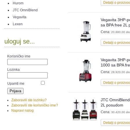
Detalji o proizvo
Hurom
JTC OmniBlend
Vegavita
Vegavita 3HP-p
Lexen
sa BPA free 2L
Cena:
20.880,00 din
uloguj se...
Detalji o proizvo
Korisničko ime
Vegavita 3HP-p
1000 sa BPA fr
Lozinka
Cena:
28.920,00 din
Detalji o proizvo
Upamti me
JTC OmniBlende
Zaboravili ste lozinku?
2L posudom
Zaboravili ste korisničko ime?
Napravi nalog
Cena:
30.420,00 din
Detalji o proizvo