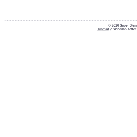
© 2026 Super Blend
Joomla!
je slobodan softve