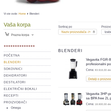
Vi ste ovde:
Home
Blenderi
Vaša korpa
Sortiraj po
Proizv
Naziv proizvođača -/+
Izab
Prazna korpa
**************
BLENDERI
POČETNA
Vegavita FGR-8
BLENDERI
profesionalni p
SOKOVNICI
Cena:
83.916,00 din
DEHIDRATORI
Detalji o proizvo
DESTILATORI
ELEKTRIČNI BOKALI
Vegavita 3HP-p
RECEPTI
sa BPA free 2L
PROIZVOĐAČI
Cena:
18.600,00 din
Omega