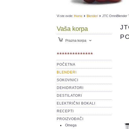
Vi ste ovde:
Home
Blenderi
JTC OmniBlender 
JT
Vaša korpa
P
Prazna korpa
**************
POČETNA
BLENDERI
SOKOVNICI
DEHIDRATORI
DESTILATORI
ELEKTRIČNI BOKALI
RECEPTI
PROIZVOĐAČI
Omega