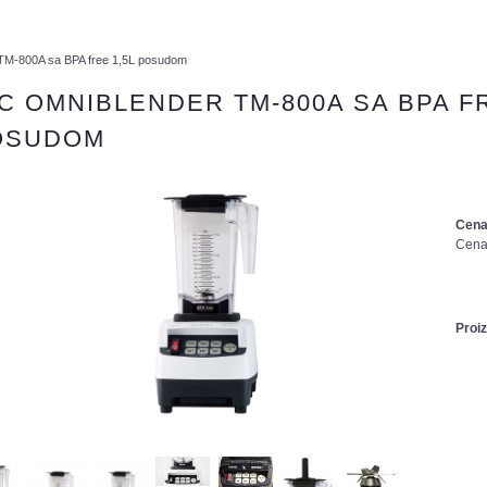
TM-800A sa BPA free 1,5L posudom
C OMNIBLENDER TM-800A SA BPA FR
OSUDOM
Cena
Cena
Proi