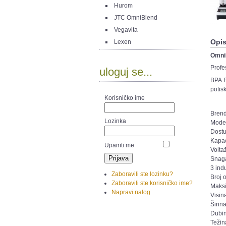
Hurom
JTC OmniBlend
Vegavita
Opi
Lexen
Omni
Profe
uloguj se...
BPA 
potis
Korisničko ime
Bren
Lozinka
Mode
Dostu
Kapac
Upamti me
Volta
Snag
3 ind
Zaboravili ste lozinku?
Broj 
Zaboravili ste korisničko ime?
Maksi
Napravi nalog
Visin
Širin
Dubi
Težin