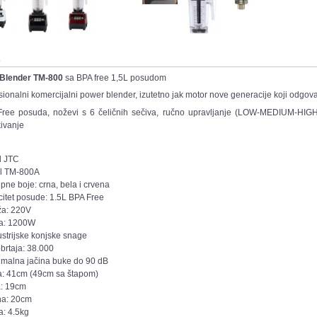
s
Blender TM-800
sa BPA free 1,5L posudom
sionalni komercijalni power blender, izutetno jak motor nove generacije koji odgova
Free posuda,
noževi s 6 čeličnih sečiva, ručno upravljanje (LOW-MEDIUM-HIG
kivanje
d JTC
l TM-800A
pne boje: crna, bela i crvena
itet posude: 1.5L BPA Free
ža: 220V
a: 1200W
ustrijske konjske snage
obrtaja: 38.000
malna jačina buke do 90 dB
a: 41cm (49cm sa štapom)
a: 19cm
na: 20cm
a: 4.5kg