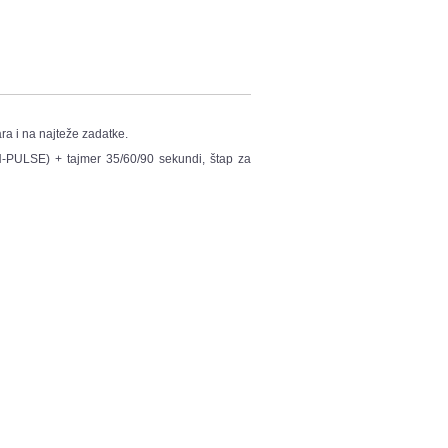
ra i na najteže zadatke.
H-PULSE) + tajmer 35/60/90 sekundi,
štap za