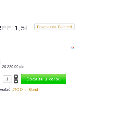
EE 1,5L
Povratak na: Blenderi
:
:
29.220,00 din
zvođač:
JTC OmniBlend